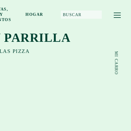
AS,
 Y
HOGAR
NTOS
Y PARRILLA
LAS PIZZA
MI CARRO
TOTAL: