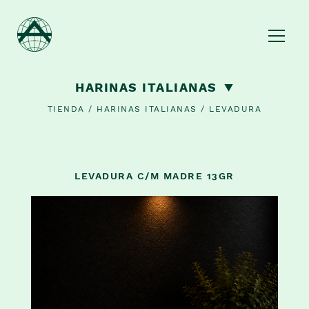
HARINAS ITALIANAS
TIENDA
/
HARINAS ITALIANAS
/
LEVADURA
BAZAR Y OBJETOS DE COCINA
LEVADURA C/M MADRE 13GR
HORNOS DE PIZZA PORTÁTIL Y PARRILLA
HARINAS ITALIANAS
Harinas y Preparados
Levadura
Sémola italiana
Harina argentina
Fainá
Kits