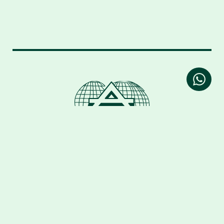
hola@alimentario.uy
Guaná 2046
CP 11200
Montevideo, Uruguay
Whatsapp
Facebook
Instagram
TIENDA